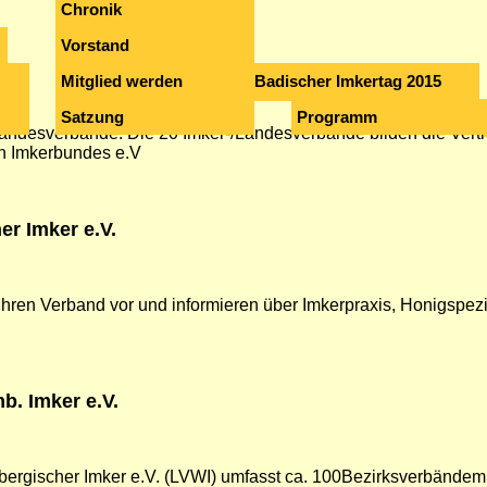
Chronik
Vorstand
.
Mitglied werden
Badischer Imkertag 2015
Satzung
Programm
/Landesverbände. Die 20 Imker-/Landesverbände bilden die Vert
n Imkerbundes e.V
r Imker e.V.
ihren Verband vor und informieren über Imkerpraxis, Honigspezi
. Imker e.V.
rgischer Imker e.V. (LVWI) umfasst ca. 100Bezirksverbändemit 