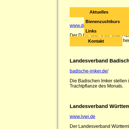
Aktuelles
Deuscher Imkerbund e.V
Bienenzuchtkurs
www.deutscherimkerbund.de
Links
Der D.I.B. und seine Imker-
oberste Organ des Deutsche
Kontakt
Landesverband Badische
badische-imker.de/
Die Badischen Imker stellen 
Trachtpflanze des Monats.
Landesverband Württemb
www.lvwi.de
Der Landesverband Württembe