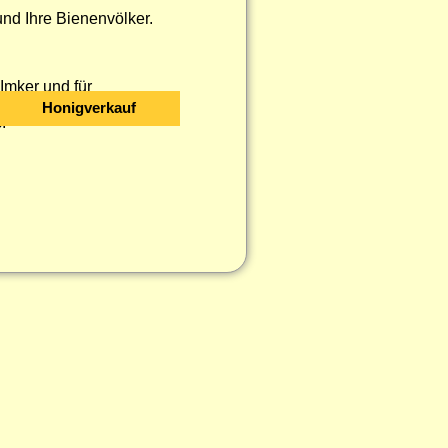
und Ihre Bienenvölker.
Imker und für
Honigverkauf
.