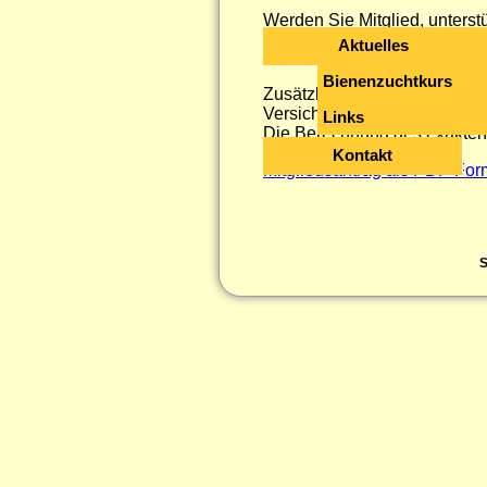
Werden Sie Mitglied, unterst
Aktuelles
Den Jahresbeitrag können Si
Bienenzuchtkurs
Zusätzlich entstehen Beiträ
Versicherungen.
Links
Die Berechnung des exakten 
Kontakt
Mitgliedsantrag als PDF-For
S