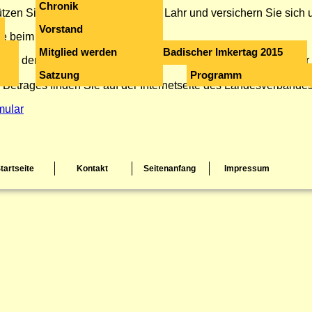
Chronik
ützen Sie den Bezirksimkerverein Lahr und versichern Sie sich 
Vorstand
e beim Vorstand nachfragen.
Mitglied werden
Badischer Imkertag 2015
ge für den Deutschen Imkerbund, den Landesverband Badischer 
Satzung
Programm
Betrages finden Sie auf der Internetseite des Landesverbandes
mular
tartseite
Kontakt
Seitenanfang
Impressum